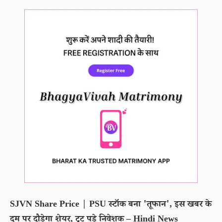
SJVN Share Price | PSU स्टॉक बना 'तूफान', इस खबर के
दम पर दौड़ेगा शेयर, टूट पड़े निवेशक – Hindi News