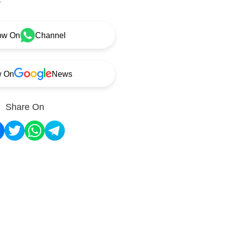
ow On
Channel
w On
News
Share On