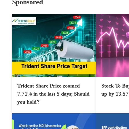
Sponsored
Trident Share Price zoomed
Stock To Bu
7.71% in the last 5 days; Should
up by 13.5
you hold?