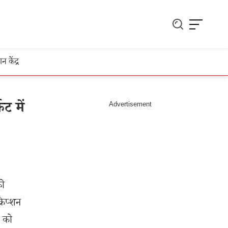
ञान केंद्र
ट में
को
रिप्शन
O को