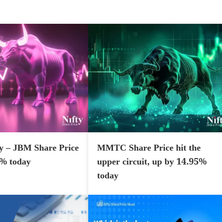
y – JBM Share Price
MMTC Share Price hit the
7% today
upper circuit, up by 14.95%
today