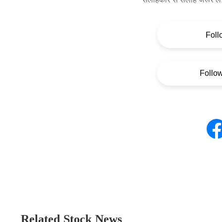
Foll
Follo
Related Stock News