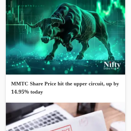
MMTC Share Price hit the upper circuit, up by
14.95% today