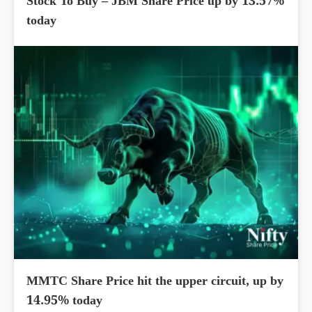
Stock To Buy – JBM Share Price up by 13.57%
today
MMTC Share Price hit the upper circuit, up by
14.95% today