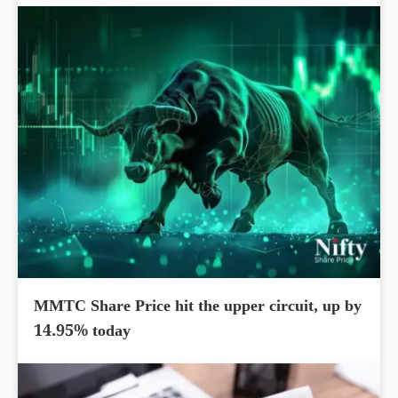
MMTC Share Price hit the upper circuit, up by
14.95% today