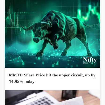
MMTC Share Price hit the upper circuit, up by
14.95% today