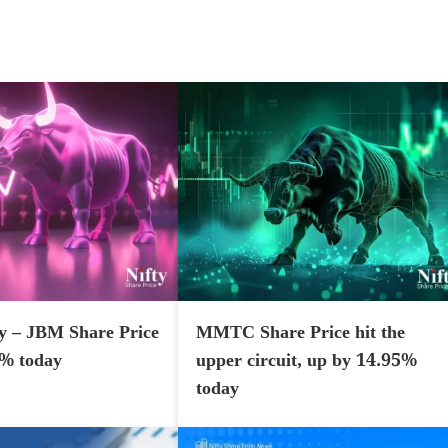
y – JBM Share Price
MMTC Share Price hit the
7% today
upper circuit, up by 14.95%
today