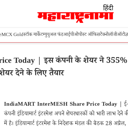
e
MCX Gold
स्टॉक मार्केट
म्युचुअल फंड
आईपीओ
पोस्ट ऑफिस
टेक्नोलॉजी
ऑटो
ज्
 Today | इस कंपनी के शेयर ने 355% र
ेयर देने के लिए तैयार
IndiaMART InterMESH Share Price Today |
ई-
कंपनी इंडियामार्ट इंटरमेश अपने शेयरधारकों को भारी लाभ देने क
में है। इंडियामार्ट इंटरमेश के निदेशक मंडल की बैठक 28 अप्रै