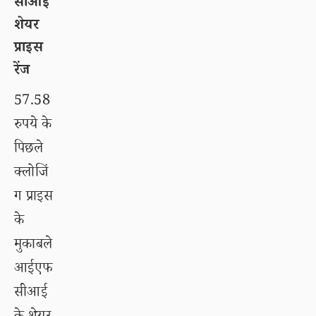
सीआई
शेयर
प्राइस
रेंज
57.58
रुपये के
पिछले
क्लोजिं
ग प्राइस
के
मुकाबले
आईएफ
सीआई