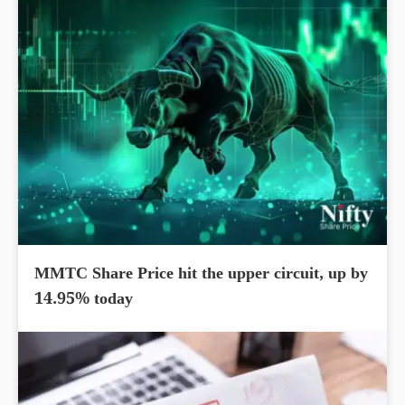
MMTC Share Price hit the upper circuit, up by
14.95% today