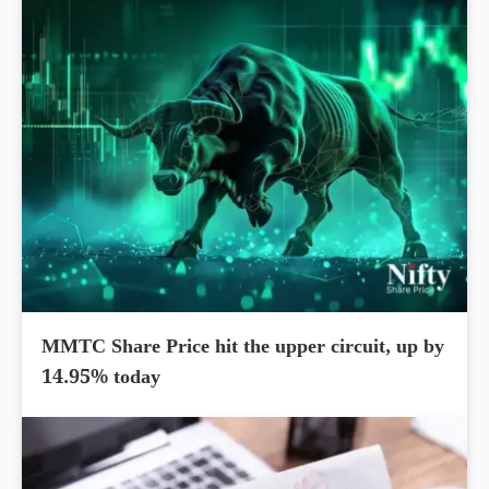
MMTC Share Price hit the upper circuit, up by
14.95% today