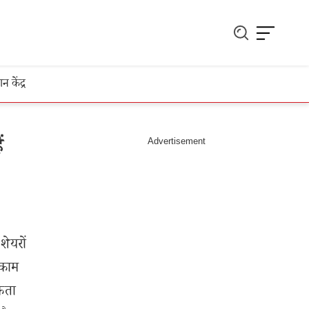
ञान केंद्र
ं
शेयरों
 काम
यकता