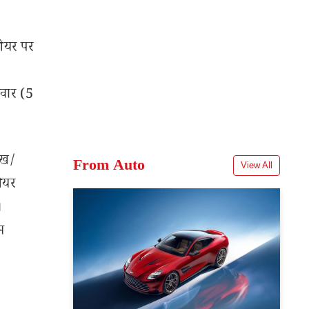
शेयर पर
रवार (5
ेख/
From Auto
View All
शेयर
।
म