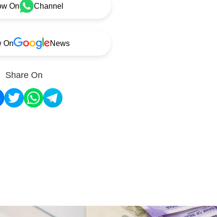
ow On
Channel
w On
News
Share On