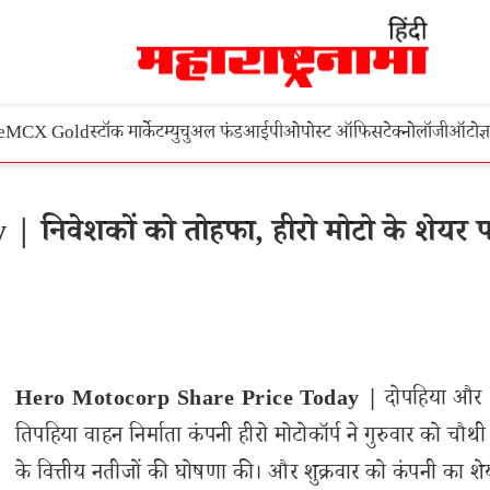
e
MCX Gold
स्टॉक मार्केट
म्युचुअल फंड
आईपीओ
पोस्ट ऑफिस
टेक्नोलॉजी
ऑटो
ज्
निवेशकों को तोहफा, हीरो मोटो के शेयर 
Hero Motocorp Share Price Today |
दोपहिया और
तिपहिया वाहन निर्माता कंपनी हीरो मोटोकॉर्प ने गुरुवार को चौथी
के वित्तीय नतीजों की घोषणा की। और शुक्रवार को कंपनी का शे