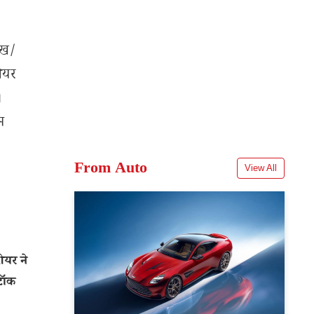
ेख/
शेयर
।
म
From Auto
View All
यर ने
्टॉक