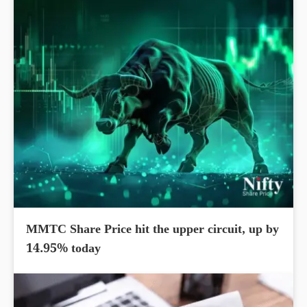
MMTC Share Price hit the upper circuit, up by
14.95% today