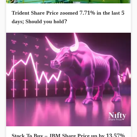
Trident Share Price zoomed 7.71% in the last 5
days; Should you hold?
Stock To Buy – JBM Share Price up by 13.57%