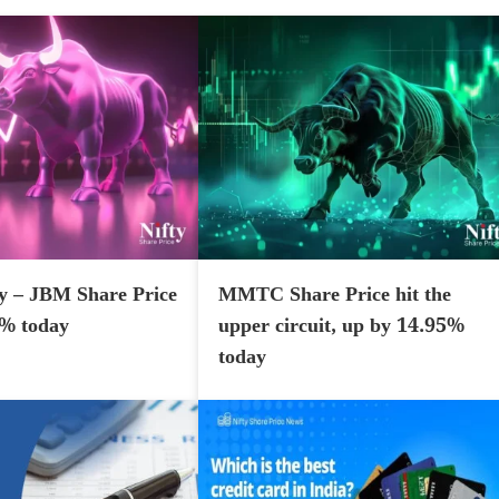
y – JBM Share Price
MMTC Share Price hit the
7% today
upper circuit, up by 14.95%
today