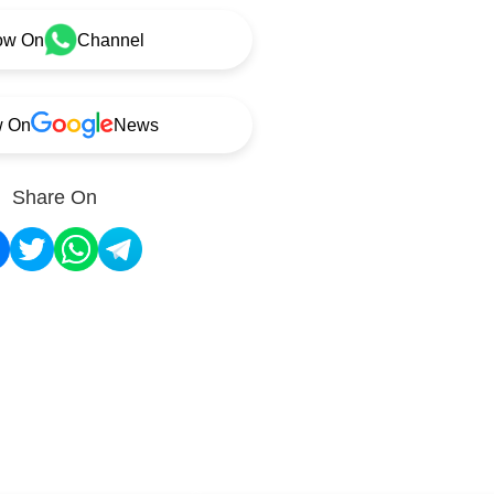
ow On
Channel
w On
News
Share On