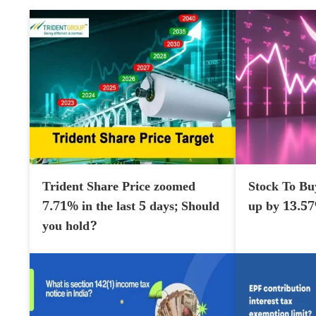
Trident Share Price zoomed
Stock To Bu
7.71% in the last 5 days; Should
up by 13.5
you hold?