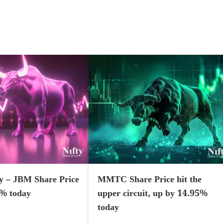
y – JBM Share Price
MMTC Share Price hit the
7% today
upper circuit, up by 14.95%
today