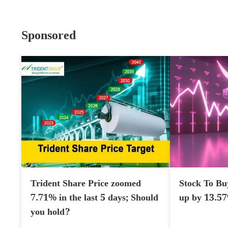
Sponsored
Trident Share Price zoomed
Stock To Bu
7.71% in the last 5 days; Should
up by 13.5
you hold?