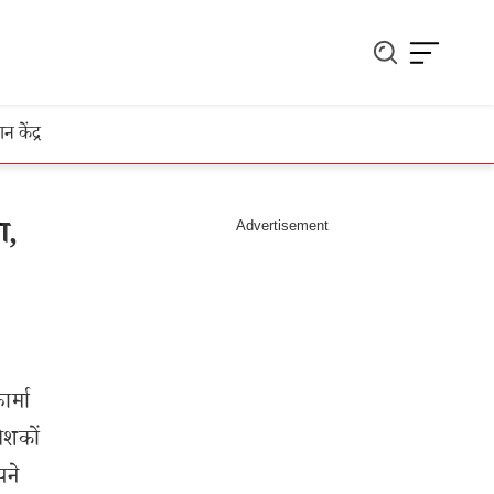
ञान केंद्र
ा,
र्मा
ेशकों
पने