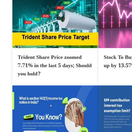
Trident Share Price zoomed
Stock To Bu
7.71% in the last 5 days; Should
up by 13.5
you hold?