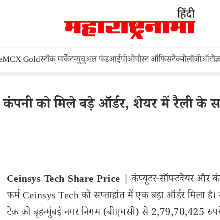
e
MCX Gold
स्टॉक मार्केट
म्युचुअल फंड
आईपीओ
पोस्ट ऑफिस
टेक्नोलॉजी
ऑटो
ज्
नी को मिले बड़े ऑर्डर, शेयर में रैली के 
Ceinsys Tech Share Price |
कंप्यूटर-सॉफ्टवेयर और कं
फर्म Ceinsys Tech को सप्ताहांत में एक बड़ा ऑर्डर मिला है। 
टेक को बृहन्मुंबई नगर निगम (बीएमसी) से 2,79,70,425 रुप