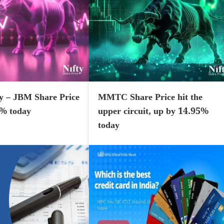
y – JBM Share Price
MMTC Share Price hit the
7% today
upper circuit, up by 14.95%
today