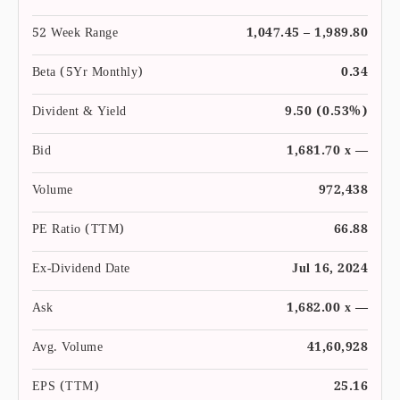
52 Week Range
1,047.45 – 1,989.80
Beta (5Yr Monthly)
0.34
Divident & Yield
9.50 (0.53%)
Bid
1,681.70 x —
Volume
972,438
PE Ratio (TTM)
66.88
Ex-Dividend Date
Jul 16, 2024
Ask
1,682.00 x —
Avg. Volume
41,60,928
EPS (TTM)
25.16