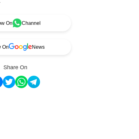
.
ow On
Channel
w On
News
Share On