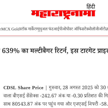
e
MCX Gold
स्टॉक मार्केट
म्युचुअल फंड
आईपीओ
पोस्ट ऑफिस
टेक्नोलॉजी
ऑटो
ज्
639% का मल्टीबैगर रिटर्न, इस टारगेट प्रा
CDSL Share Price
| गुरुवार, 28 अगस्त 2025 को 30 श
वाला बीएसई सेंसेक्स -242.67 अंक या -0.30 प्रतिशत की गि
साथ 80543.87 अंक पर पहुंच गया और एनएसई निफ्टी -58