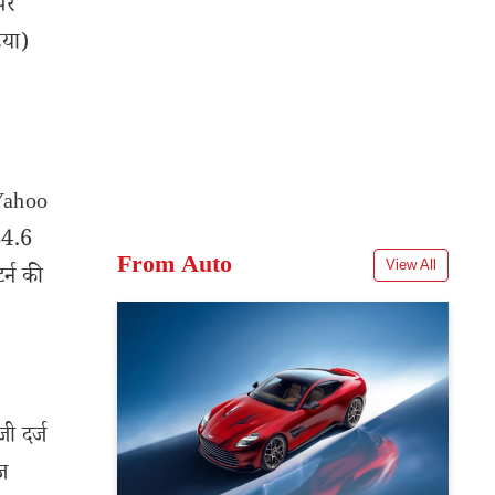
पर
िया)
 Yahoo
84.6
From Auto
View All
र्न की
ी दर्ज
ज