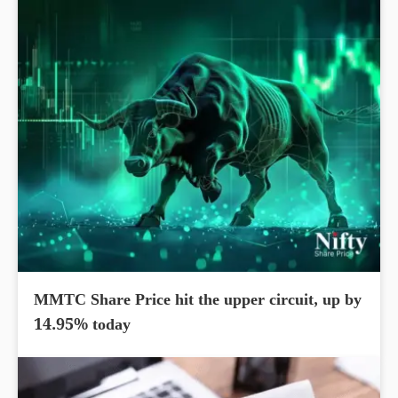
MMTC Share Price hit the upper circuit, up by
14.95% today