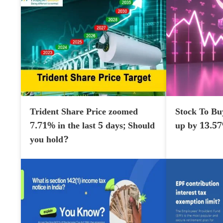
Trident Share Price zoomed
Stock To Bu
7.71% in the last 5 days; Should
up by 13.5
you hold?