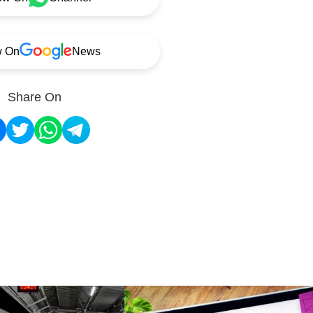
w On
News
Share On