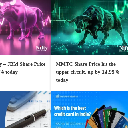
y – JBM Share Price
MMTC Share Price hit the
7% today
upper circuit, up by 14.95%
today