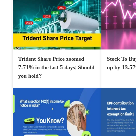
Trident Share Price zoomed
Stock To Bu
7.71% in the last 5 days; Should
up by 13.5
you hold?