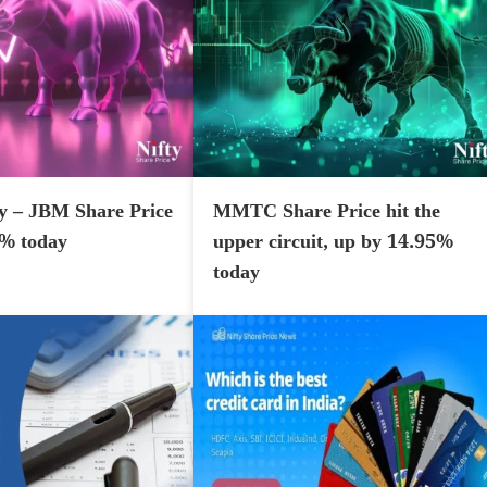
y – JBM Share Price
MMTC Share Price hit the
7% today
upper circuit, up by 14.95%
today