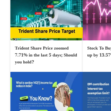
Trident Share Price zoomed
Stock To Bu
7.71% in the last 5 days; Should
up by 13.5
you hold?