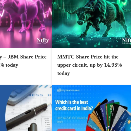
y – JBM Share Price
MMTC Share Price hit the
7% today
upper circuit, up by 14.95%
today