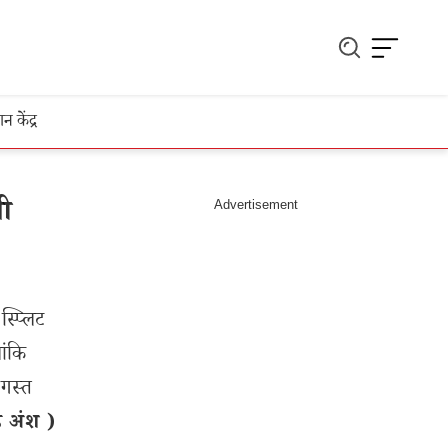
ञान केंद्र
ी
स्प्लिट
ांकि
अगस्त
ेड अंश )