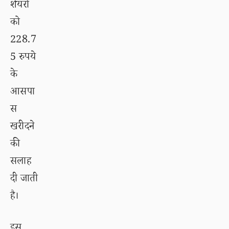
शेयरों
को
228.7
5 रुपये
के
आसपा
स
खरीदने
की
सलाह
दी जाती
है।
इस