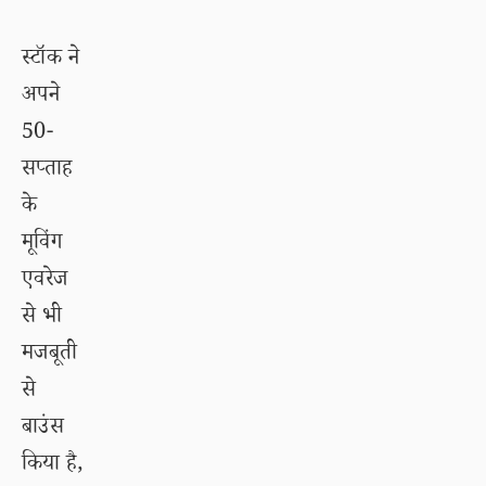
स्टॉक ने
अपने
50-
सप्ताह
के
मूविंग
एवरेज
से भी
मजबूती
से
बाउंस
किया है,