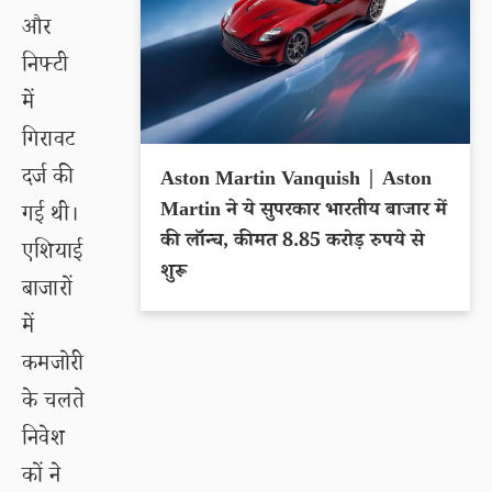
और
निफ्टी
में
गिरावट
दर्ज की
Aston Martin Vanquish | Aston
Martin ने ये सुपरकार भारतीय बाजार में
गई थी।
की लॉन्च, कीमत 8.85 करोड़ रुपये से
एशियाई
शुरू
बाजारों
में
कमजोरी
के चलते
निवेश
कों ने