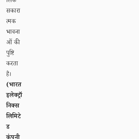
लिक
सकारा
त्मक
भावना
ओं की
पुष्टि
करता
है।
(भारत
इलेक्ट्रॉ
निक्स
लिमिटे
ड
कंपनी