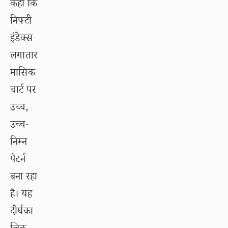
कहा कि
निफ्टी
इंडेक्स
लगातार
मासिक
चार्ट पर
उच्च,
उच्च-
निम्न
पैटर्न
बना रहा
है। यह
दीर्घका