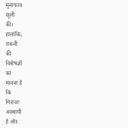
मुनाफाव
सूली
की।
हालांकि,
तकनी
की
विशेषज्ञों
का
मानना है
कि
गिरावट
अस्थायी
है और