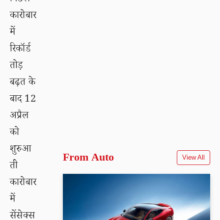
कारोबार
में
रिकॉर्ड
तोड़
बढ़त के
बाद 12
अप्रैल
को
शुरुआ
From Auto
View All
ती
कारोबार
में
सेंसेक्स