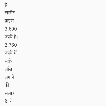
है।
टारगेट
प्राइस
3,600
रुपये है।
2,760
रुपये में
स्टॉप
लॉस
लगाने
की
सलाह
है। ये