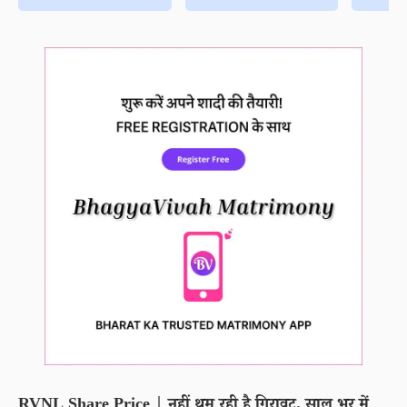
RVNL Share Price | नहीं थम रही है गिरावट, साल भर में