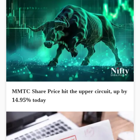
MMTC Share Price hit the upper circuit, up by
14.95% today