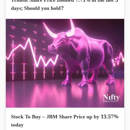
Trident Share Price zoomed 7.71% in the last 5
days; Should you hold?
Stock To Buy – JBM Share Price up by 13.57%
today