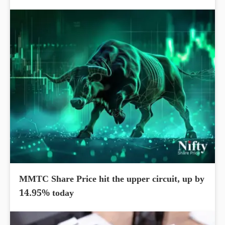
MMTC Share Price hit the upper circuit, up by
14.95% today