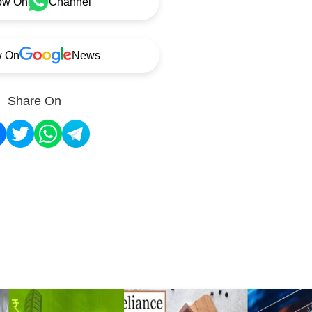
ow On
Channel
w On
News
Share On