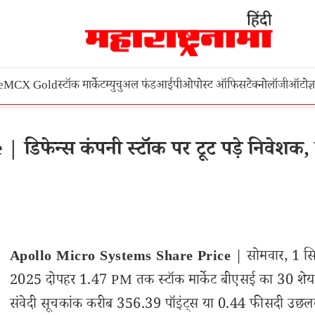
e
MCX Gold
स्टॉक मार्केट
म्युचुअल फंड
आईपीओ
पोस्ट ऑफिस
टेक्नोलॉजी
ऑटो
ज्
डिफेन्स कंपनी स्टॉक पर टूट पड़े निवेशक, 
Apollo Micro Systems Share Price
| सोमवार, 1 सि
2025 दोपहर 1.47 PM तक स्टॉक मार्केट बीएसई का 30 शेयर
संवेदी सूचकांक करीब 356.39 पॉइंट्स या 0.44 फीसदी उछ