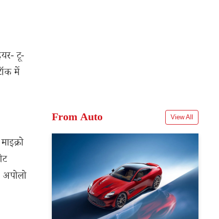
यर- टू-
ॉक में
From Auto
View All
ाइक्रो
ेट
. अपोलो