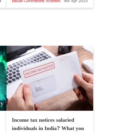
4
Indian Government Schemes
4th Apr 2025
Income tax notices salaried
individuals in India? What you