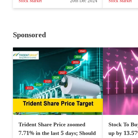
Stock Market
20th Dec 2024
Stock Market
Sponsored
Trident Share Price zoomed
Stock To Bu
7.71% in the last 5 days; Should
up by 13.5