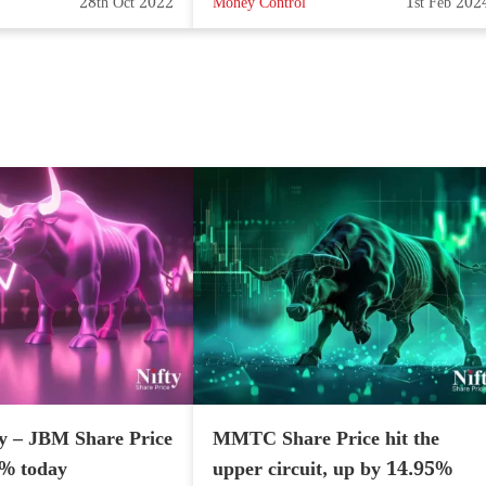
28th Oct 2022
Money Control
1st Feb 202
y – JBM Share Price
MMTC Share Price hit the
7% today
upper circuit, up by 14.95%