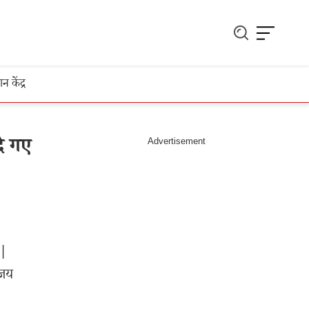
ञान केंद्र
े गए
 |
िजय