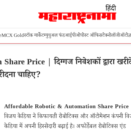
e
MCX Gold
स्टॉक मार्केट
म्युचुअल फंड
आईपीओ
पोस्ट ऑफिस
टेक्नोलॉजी
ऑटो
ज्
are Price | दिग्गज निवेशकों द्वारा खरीद
रीदना चाहिए?
Affordable Robotic & Automation Share Price
विजय केडिया ने किफायती रोबोटिक्स और ऑटोमेशन कंपनी व
केडिया में अपनी हिस्सेदारी बढ़ाई है। अफोर्डेबल रोबोटिक्स एंड