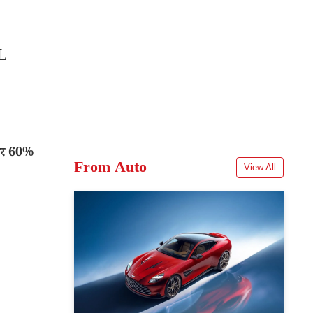
L
यर 60%
From Auto
View All