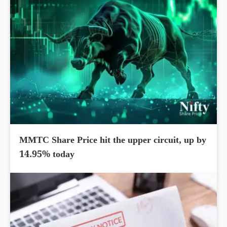
MMTC Share Price hit the upper circuit, up by
14.95% today