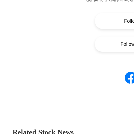
Foll
Follo
Related Stock News