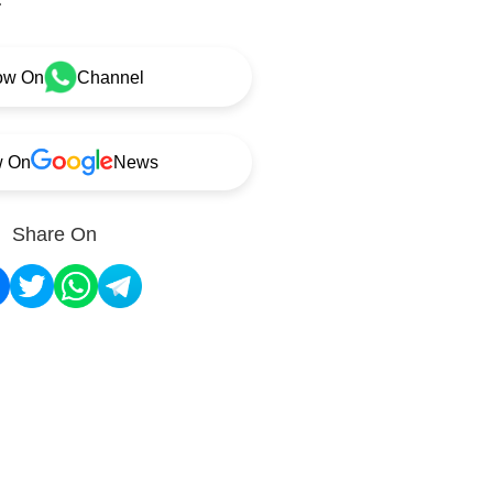
ow On
Channel
w On
News
Share On