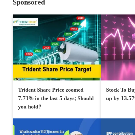
Sponsored
Trident Share Price zoomed
Stock To Bu
7.71% in the last 5 days; Should
up by 13.5
you hold?