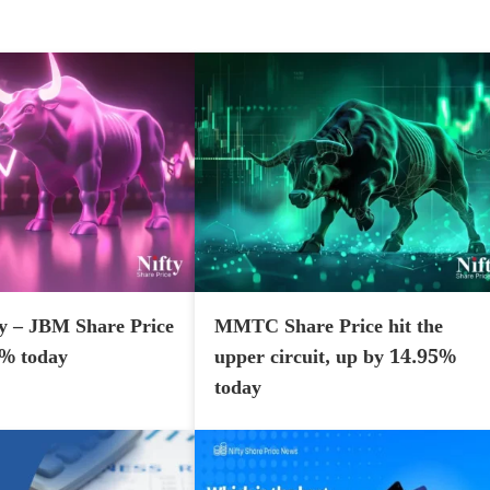
y – JBM Share Price
MMTC Share Price hit the
7% today
upper circuit, up by 14.95%
today