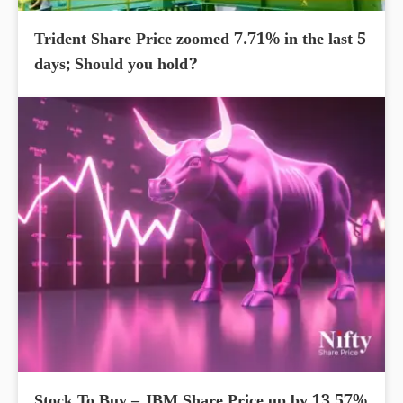
Trident Share Price zoomed 7.71% in the last 5
days; Should you hold?
Stock To Buy – JBM Share Price up by 13.57%