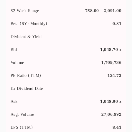
52 Week Range
758.00 – 2,091.00
Beta (5Yr Monthly)
0.81
Divident & Yield
—
Bid
1,048.70 x
Volume
1,709,736
PE Ratio (TTM)
124.73
Ex-Dividend Date
—
Ask
1,048.90 x
Avg. Volume
27,06,992
EPS (TTM)
8.41