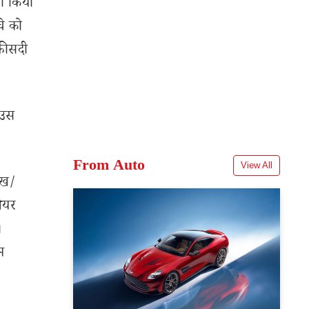
सा किया
चे को
 फीसदी
 उस
From Auto
View All
ेख/
शेयर
।
म