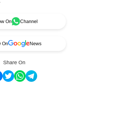
.
ow On
Channel
w On
News
Share On