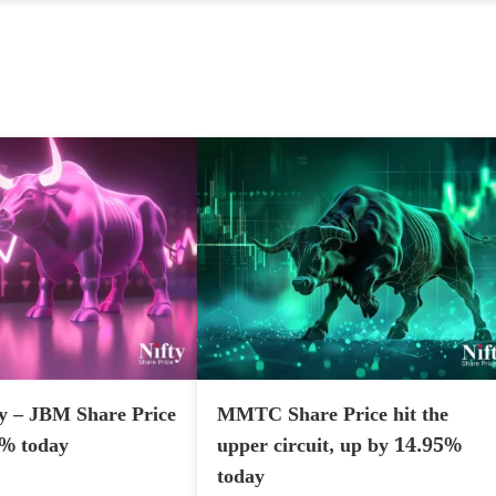
y – JBM Share Price
MMTC Share Price hit the
7% today
upper circuit, up by 14.95%
today