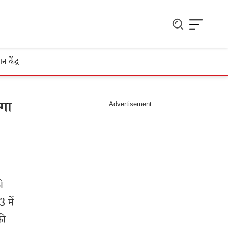
ञान केंद्र
गा
ो
 में
की