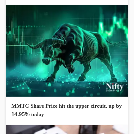
MMTC Share Price hit the upper circuit, up by
14.95% today