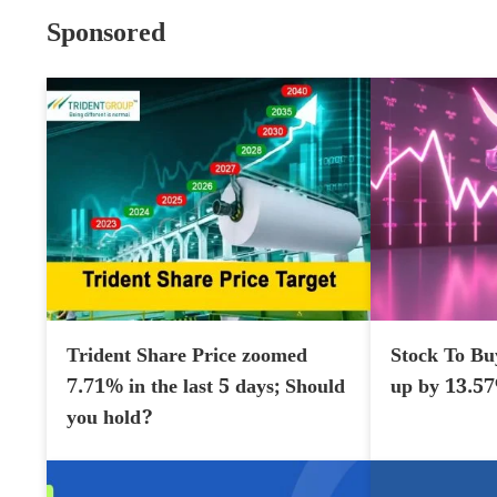
Sponsored
Trident Share Price zoomed
Stock To Bu
7.71% in the last 5 days; Should
up by 13.5
you hold?