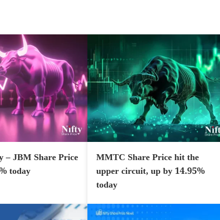
y – JBM Share Price
MMTC Share Price hit the
7% today
upper circuit, up by 14.95%
today