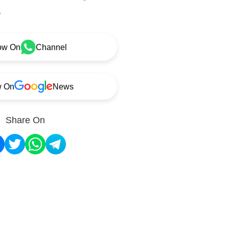
.
ow On
Channel
w On
News
Share On