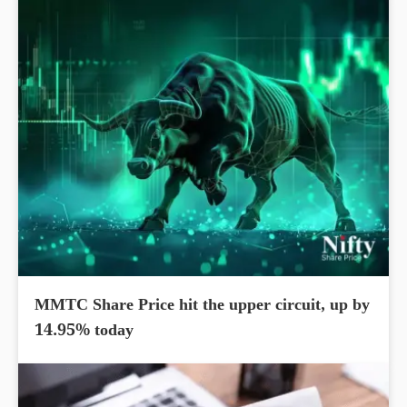
MMTC Share Price hit the upper circuit, up by
14.95% today