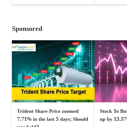
Sponsored
Trident Share Price zoomed
Stock To Bu
7.71% in the last 5 days; Should
up by 13.5