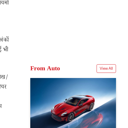
ियमों
अंकों
ोई भी
From Auto
View All
लेख/
शेयर
म