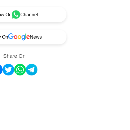
ow On
Channel
w On
News
Share On