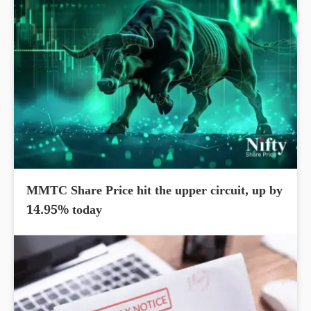
MMTC Share Price hit the upper circuit, up by
14.95% today