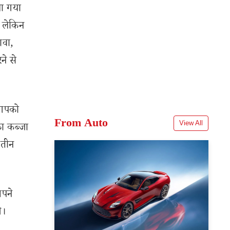
या गया
। लेकिन
ावा,
ने से
 आपको
From Auto
View All
का कब्जा
 तीन
अपने
े।