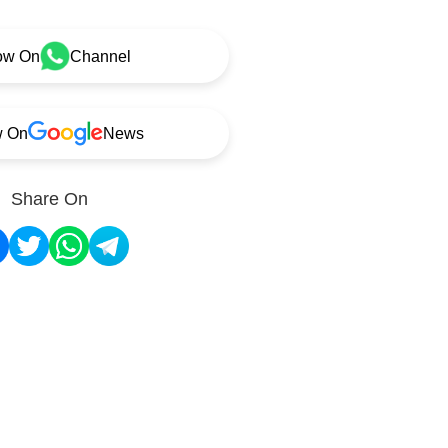
ow On
Channel
w On
News
Share On