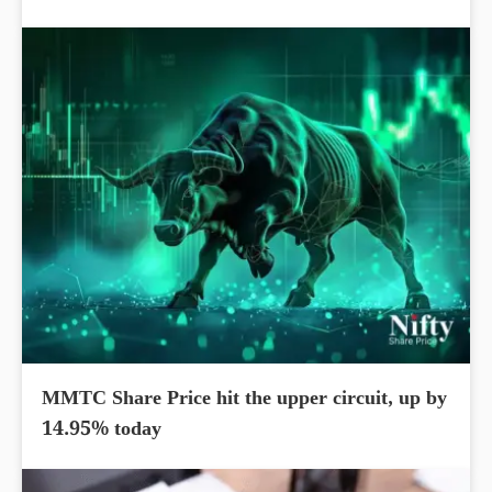
MMTC Share Price hit the upper circuit, up by
14.95% today