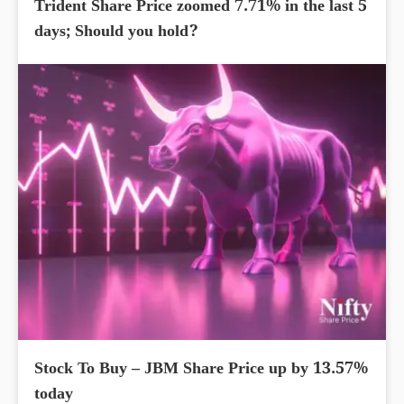
Trident Share Price zoomed 7.71% in the last 5
days; Should you hold?
Stock To Buy – JBM Share Price up by 13.57%
today