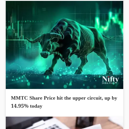
MMTC Share Price hit the upper circuit, up by
14.95% today