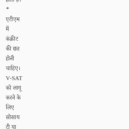
होती है।
*
एटीएम
में
कंक्रीट
की छत
होनी
चाहिए।
V-SAT
को लागू
करने के
लिए
सोसाय
टी या