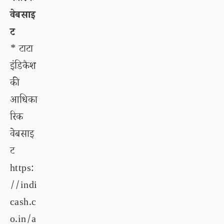
वेबसाइ
ट
* टाटा
इंडिकैश
की
आधिका
रिक
वेबसाइ
ट
https:
//indi
cash.c
o.in/a