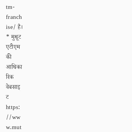
tm-
franch
ise/ है।
* मुथूट
एटीएम
की
आधिका
रिक
वेबसाइ
ट
https:
//ww
w.mut