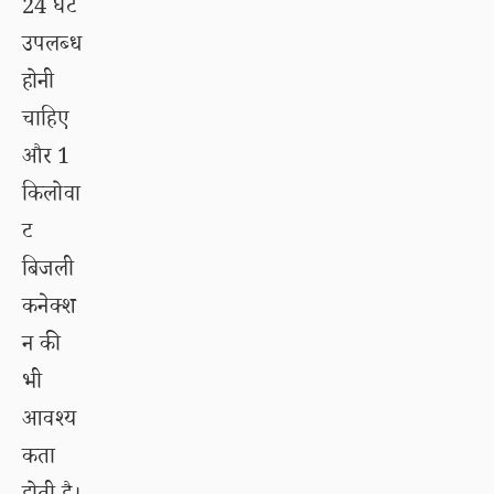
24 घंटे
उपलब्ध
होनी
चाहिए
और 1
किलोवा
ट
बिजली
कनेक्श
न की
भी
आवश्य
कता