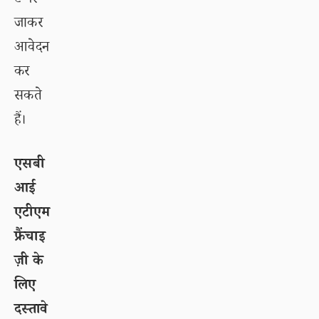
ट पर
जाकर
आवेदन
कर
सकते
हैं।
एसबी
आई
एटीएम
फ्रैंचाइ
ज़ी के
लिए
दस्तावे