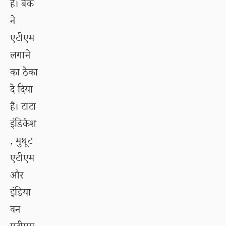
हैं। बैंक
ने
एटीएम
लगाने
का ठेका
दे दिया
है। टाटा
इंडिकैश
, मुथूट
एटीएम
और
इंडिया
वन