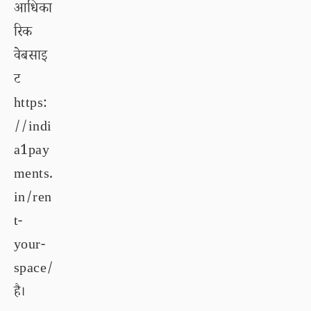
आधिका
रिक
वेबसाइ
ट
https:
//indi
a1pay
ments.
in/ren
t-
your-
space/
है।