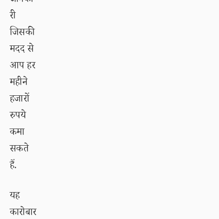
जानका
री
जिसकी
मदद से
आप हर
महीने
हजारों
रुपये
कमा
सकते
हैं.
यह
कारोबार