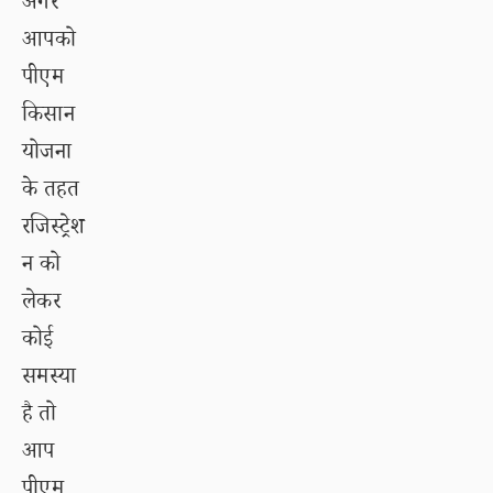
अगर
आपको
पीएम
किसान
योजना
के तहत
रजिस्ट्रेश
न को
लेकर
कोई
समस्या
है तो
आप
पीएम