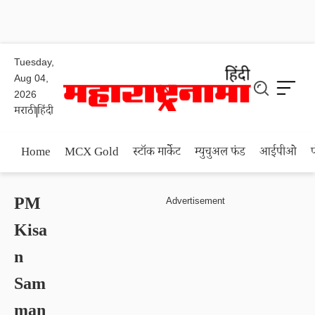
Tuesday,
Aug 04,
2026
मराठी
हिंदी
Home
MCX Gold
स्टॉक मार्केट
म्युचुअल फंड
आईपीओ
PM
Kisa
n
Sam
man