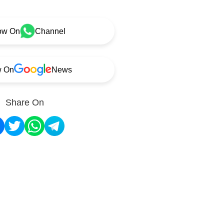
ow On
Channel
w On
News
Share On