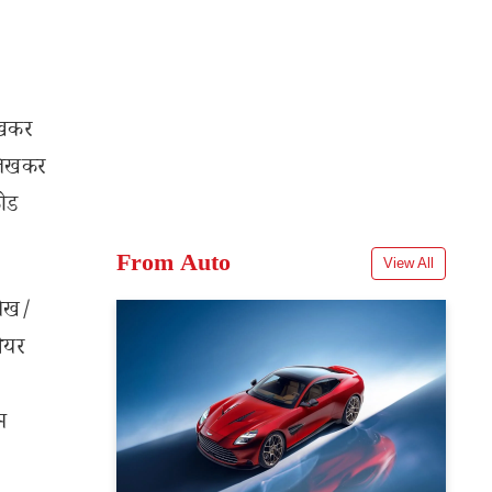
िखकर
लिखकर
कोड
From Auto
View All
लेख/
शेयर
म