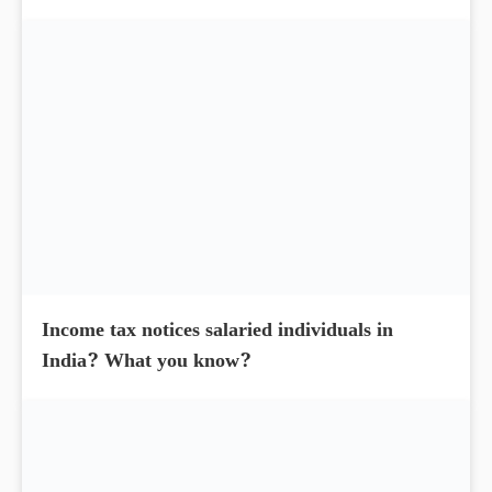
MMTC Share Price hit the upper circuit, up by
14.95% today