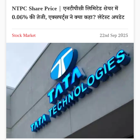
RVNL Share Price | रेल विकास निगम शेयर
मालामाल करेगा, लगातार चढ़ रहा भाव, खरीदने की मची है
लूट
Stock Market
22nd Sep 2025