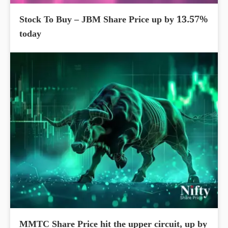
Stock To Buy – JBM Share Price up by 13.57%
today
MMTC Share Price hit the upper circuit, up by