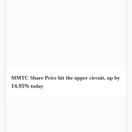
MMTC Share Price hit the upper circuit, up by
14.95% today