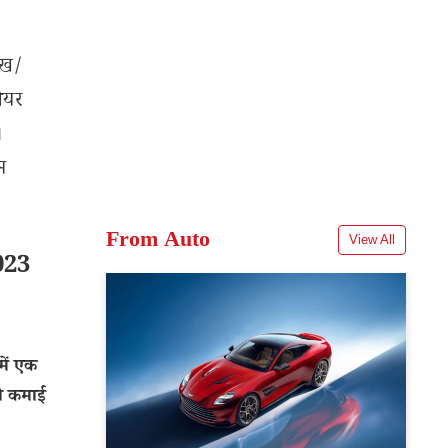
ेख/
शेयर
।
म
From Auto
View All
023
ें एक
टी कमाई